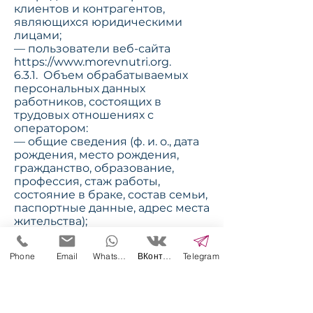
клиентов и контрагентов,
являющихся юридическими
лицами;
— пользователи веб-сайта
https://www.morevnutri.org
.
6.3.1. Объем обрабатываемых
персональных данных
работников, состоящих в
трудовых отношениях с
оператором:
— общие сведения (ф. и. о., дата
рождения, место рождения,
гражданство, образование,
профессия, стаж работы,
состояние в браке, состав семьи,
паспортные данные, адрес места
жительства);
— сведения о воинском учете;
— фотографии, аудио- и
Phone
Email
WhatsApp
ВКонтакте
Telegram
видеозапись;
— другие данные, необходимые
при приеме на работу в
соответствии с требованиями